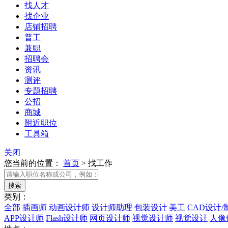
找人才
找企业
店铺招聘
普工
兼职
招聘会
资讯
测评
专题招聘
公招
商城
附近职位
工具箱
关闭
您当前的位置：
首页
>
找工作
类别：
全部
插画师
动画设计师
设计师助理
包装设计
美工
CAD设计/
APP设计师
Flash设计师
网页设计师
视觉设计师
视觉设计
人像