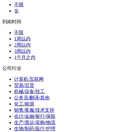
不限
女
到岗时间
不限
1周以内
2周以内
3周以内
1个月之内
公司行业
计算机/互联网
贸易/百货
机械/设备/技工
公务员/翻译/其他
化工/能源
销售/客服/技术支持
会计/金融/银行/保险
生产/营运/采购/物流
生物/制药/医疗/护理