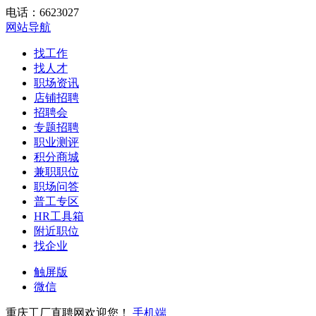
电话：6623027
网站导航
找工作
找人才
职场资讯
店铺招聘
招聘会
专题招聘
职业测评
积分商城
兼职职位
职场问答
普工专区
HR工具箱
附近职位
找企业
触屏版
微信
重庆工厂直聘网欢迎您！
手机端