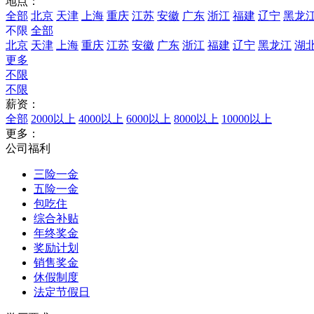
地点：
全部
北京
天津
上海
重庆
江苏
安徽
广东
浙江
福建
辽宁
黑龙
不限
全部
北京
天津
上海
重庆
江苏
安徽
广东
浙江
福建
辽宁
黑龙江
湖
更多
不限
不限
薪资：
全部
2000以上
4000以上
6000以上
8000以上
10000以上
更多：
公司福利
三险一金
五险一金
包吃住
综合补贴
年终奖金
奖励计划
销售奖金
休假制度
法定节假日