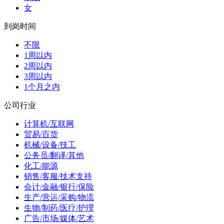
女
到岗时间
不限
1周以内
2周以内
3周以内
1个月之内
公司行业
计算机/互联网
贸易/百货
机械/设备/技工
公务员/翻译/其他
化工/能源
销售/客服/技术支持
会计/金融/银行/保险
生产/营运/采购/物流
生物/制药/医疗/护理
广告/市场/媒体/艺术