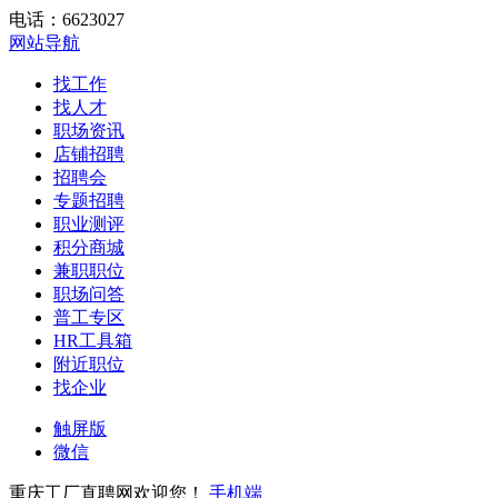
电话：6623027
网站导航
找工作
找人才
职场资讯
店铺招聘
招聘会
专题招聘
职业测评
积分商城
兼职职位
职场问答
普工专区
HR工具箱
附近职位
找企业
触屏版
微信
重庆工厂直聘网欢迎您！
手机端