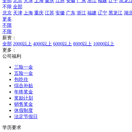
全部
北京
天津
上海
重庆
江苏
安徽
广东
浙江
福建
辽宁
黑龙
不限
全部
北京
天津
上海
重庆
江苏
安徽
广东
浙江
福建
辽宁
黑龙江
湖
更多
不限
不限
薪资：
全部
2000以上
4000以上
6000以上
8000以上
10000以上
更多：
公司福利
三险一金
五险一金
包吃住
综合补贴
年终奖金
奖励计划
销售奖金
休假制度
法定节假日
学历要求