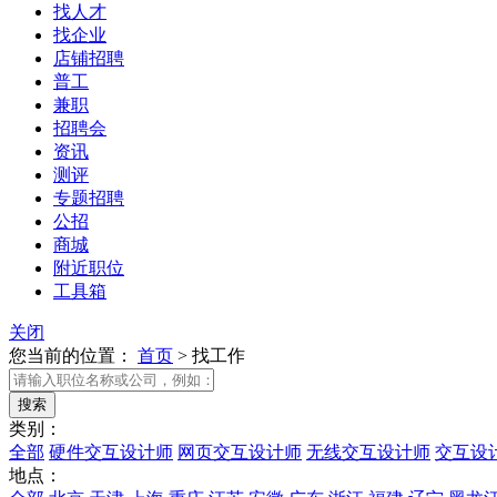
找人才
找企业
店铺招聘
普工
兼职
招聘会
资讯
测评
专题招聘
公招
商城
附近职位
工具箱
关闭
您当前的位置：
首页
>
找工作
类别：
全部
硬件交互设计师
网页交互设计师
无线交互设计师
交互设
地点：