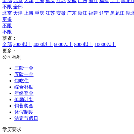
全部
北京
天津
上海
重庆
江苏
安徽
广东
浙江
福建
辽宁
黑龙
不限
全部
北京
天津
上海
重庆
江苏
安徽
广东
浙江
福建
辽宁
黑龙江
湖
更多
不限
不限
薪资：
全部
2000以上
4000以上
6000以上
8000以上
10000以上
更多：
公司福利
三险一金
五险一金
包吃住
综合补贴
年终奖金
奖励计划
销售奖金
休假制度
法定节假日
学历要求