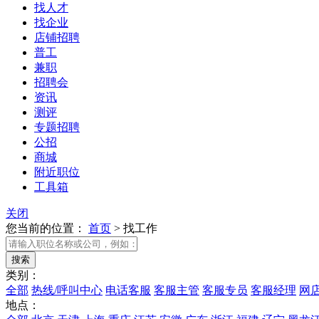
找人才
找企业
店铺招聘
普工
兼职
招聘会
资讯
测评
专题招聘
公招
商城
附近职位
工具箱
关闭
您当前的位置：
首页
>
找工作
类别：
全部
热线/呼叫中心
电话客服
客服主管
客服专员
客服经理
网
地点：