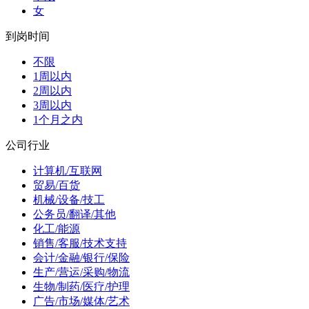
女
到岗时间
不限
1周以内
2周以内
3周以内
1个月之内
公司行业
计算机/互联网
贸易/百货
机械/设备/技工
公务员/翻译/其他
化工/能源
销售/客服/技术支持
会计/金融/银行/保险
生产/营运/采购/物流
生物/制药/医疗/护理
广告/市场/媒体/艺术