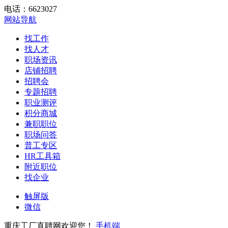
电话：6623027
网站导航
找工作
找人才
职场资讯
店铺招聘
招聘会
专题招聘
职业测评
积分商城
兼职职位
职场问答
普工专区
HR工具箱
附近职位
找企业
触屏版
微信
重庆工厂直聘网欢迎您！
手机端