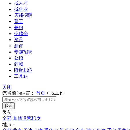
找人才
找企业
店铺招聘
普工
兼职
招聘会
资讯
测评
专题招聘
公招
商城
附近职位
工具箱
关闭
您当前的位置：
首页
>
找工作
类别：
全部
其他运营职位
地点：