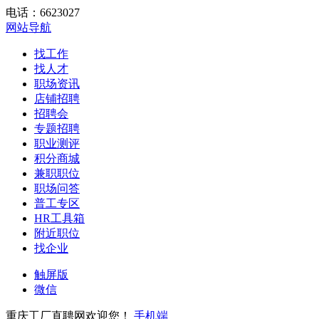
电话：6623027
网站导航
找工作
找人才
职场资讯
店铺招聘
招聘会
专题招聘
职业测评
积分商城
兼职职位
职场问答
普工专区
HR工具箱
附近职位
找企业
触屏版
微信
重庆工厂直聘网欢迎您！
手机端