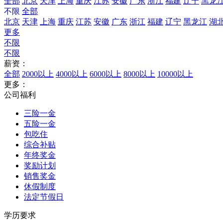
全部
北京
天津
上海
重庆
江苏
安徽
广东
浙江
福建
辽宁
黑龙
不限
全部
北京
天津
上海
重庆
江苏
安徽
广东
浙江
福建
辽宁
黑龙江
湖
更多
不限
不限
薪资：
全部
2000以上
4000以上
6000以上
8000以上
10000以上
更多：
公司福利
三险一金
五险一金
包吃住
综合补贴
年终奖金
奖励计划
销售奖金
休假制度
法定节假日
学历要求