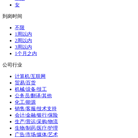
女
到岗时间
不限
1周以内
2周以内
3周以内
1个月之内
公司行业
计算机/互联网
贸易/百货
机械/设备/技工
公务员/翻译/其他
化工/能源
销售/客服/技术支持
会计/金融/银行/保险
生产/营运/采购/物流
生物/制药/医疗/护理
广告/市场/媒体/艺术