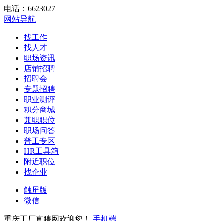
电话：6623027
网站导航
找工作
找人才
职场资讯
店铺招聘
招聘会
专题招聘
职业测评
积分商城
兼职职位
职场问答
普工专区
HR工具箱
附近职位
找企业
触屏版
微信
重庆工厂直聘网欢迎您！
手机端