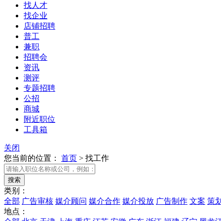
找人才
找企业
店铺招聘
普工
兼职
招聘会
资讯
测评
专题招聘
公招
商城
附近职位
工具箱
关闭
您当前的位置：
首页
>
找工作
类别：
全部
广告审核
媒介顾问
媒介合作
媒介投放
广告制作
文案
策
地点：