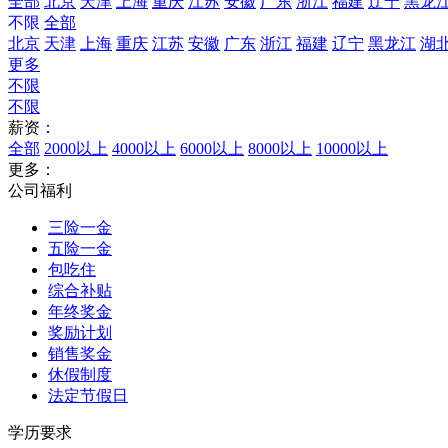
全部
北京
天津
上海
重庆
江苏
安徽
广东
浙江
福建
辽宁
黑龙
不限
全部
北京
天津
上海
重庆
江苏
安徽
广东
浙江
福建
辽宁
黑龙江
湖
更多
不限
不限
薪资：
全部
2000以上
4000以上
6000以上
8000以上
10000以上
更多：
公司福利
三险一金
五险一金
包吃住
综合补贴
年终奖金
奖励计划
销售奖金
休假制度
法定节假日
学历要求