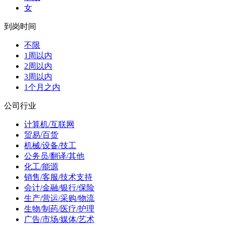
女
到岗时间
不限
1周以内
2周以内
3周以内
1个月之内
公司行业
计算机/互联网
贸易/百货
机械/设备/技工
公务员/翻译/其他
化工/能源
销售/客服/技术支持
会计/金融/银行/保险
生产/营运/采购/物流
生物/制药/医疗/护理
广告/市场/媒体/艺术