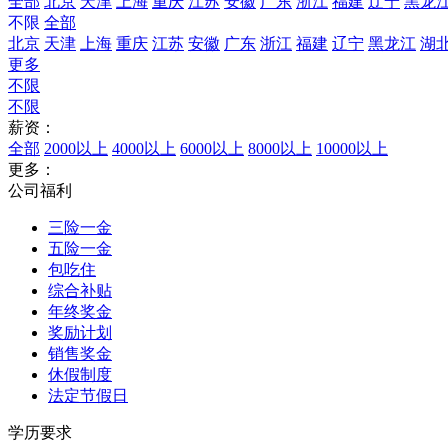
全部
北京
天津
上海
重庆
江苏
安徽
广东
浙江
福建
辽宁
黑龙
不限
全部
北京
天津
上海
重庆
江苏
安徽
广东
浙江
福建
辽宁
黑龙江
湖
更多
不限
不限
薪资：
全部
2000以上
4000以上
6000以上
8000以上
10000以上
更多：
公司福利
三险一金
五险一金
包吃住
综合补贴
年终奖金
奖励计划
销售奖金
休假制度
法定节假日
学历要求