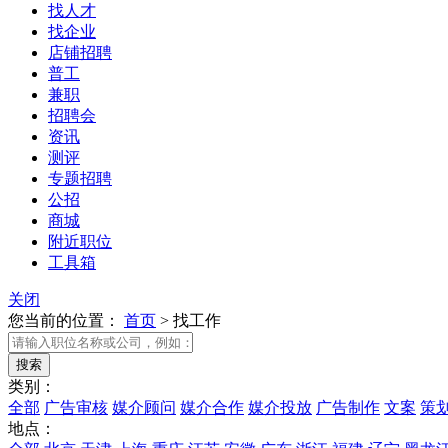
找人才
找企业
店铺招聘
普工
兼职
招聘会
资讯
测评
专题招聘
公招
商城
附近职位
工具箱
关闭
您当前的位置：
首页
>
找工作
类别：
全部
广告审核
媒介顾问
媒介合作
媒介投放
广告制作
文案
策
地点：