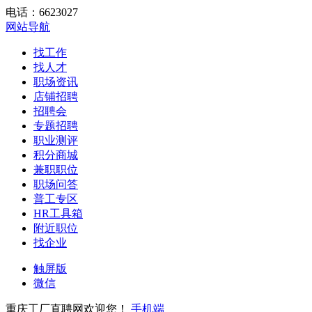
电话：6623027
网站导航
找工作
找人才
职场资讯
店铺招聘
招聘会
专题招聘
职业测评
积分商城
兼职职位
职场问答
普工专区
HR工具箱
附近职位
找企业
触屏版
微信
重庆工厂直聘网欢迎您！
手机端