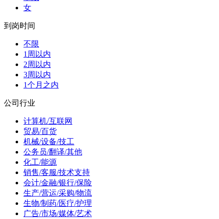
女
到岗时间
不限
1周以内
2周以内
3周以内
1个月之内
公司行业
计算机/互联网
贸易/百货
机械/设备/技工
公务员/翻译/其他
化工/能源
销售/客服/技术支持
会计/金融/银行/保险
生产/营运/采购/物流
生物/制药/医疗/护理
广告/市场/媒体/艺术