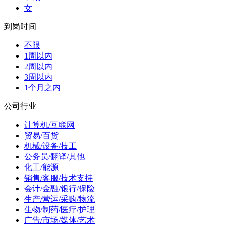
女
到岗时间
不限
1周以内
2周以内
3周以内
1个月之内
公司行业
计算机/互联网
贸易/百货
机械/设备/技工
公务员/翻译/其他
化工/能源
销售/客服/技术支持
会计/金融/银行/保险
生产/营运/采购/物流
生物/制药/医疗/护理
广告/市场/媒体/艺术