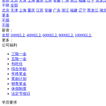
全部
北京
天津
上海
重庆
江苏
安徽
广东
浙江
福建
辽宁
黑龙
不限
全部
北京
天津
上海
重庆
江苏
安徽
广东
浙江
福建
辽宁
黑龙江
湖
更多
不限
不限
薪资：
全部
2000以上
4000以上
6000以上
8000以上
10000以上
更多：
公司福利
三险一金
五险一金
包吃住
综合补贴
年终奖金
奖励计划
销售奖金
休假制度
法定节假日
学历要求