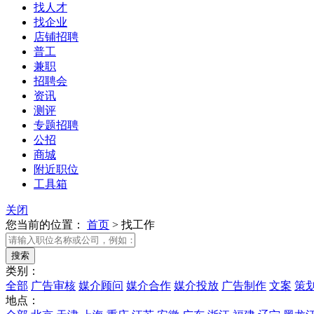
找人才
找企业
店铺招聘
普工
兼职
招聘会
资讯
测评
专题招聘
公招
商城
附近职位
工具箱
关闭
您当前的位置：
首页
>
找工作
类别：
全部
广告审核
媒介顾问
媒介合作
媒介投放
广告制作
文案
策
地点：