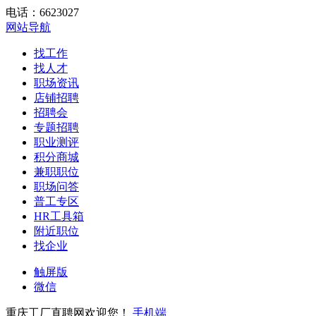
电话：6623027
网站导航
找工作
找人才
职场资讯
店铺招聘
招聘会
专题招聘
职业测评
积分商城
兼职职位
职场问答
普工专区
HR工具箱
附近职位
找企业
触屏版
微信
重庆工厂直聘网欢迎您！
手机端