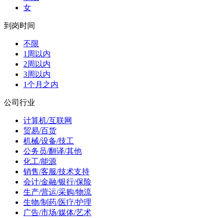
女
到岗时间
不限
1周以内
2周以内
3周以内
1个月之内
公司行业
计算机/互联网
贸易/百货
机械/设备/技工
公务员/翻译/其他
化工/能源
销售/客服/技术支持
会计/金融/银行/保险
生产/营运/采购/物流
生物/制药/医疗/护理
广告/市场/媒体/艺术