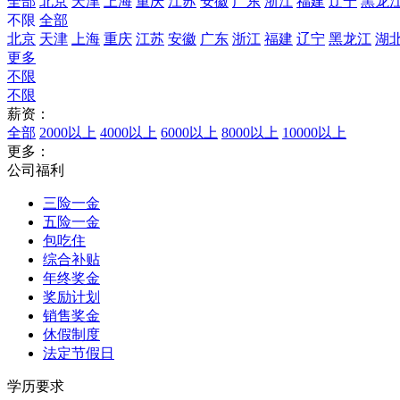
全部
北京
天津
上海
重庆
江苏
安徽
广东
浙江
福建
辽宁
黑龙
不限
全部
北京
天津
上海
重庆
江苏
安徽
广东
浙江
福建
辽宁
黑龙江
湖
更多
不限
不限
薪资：
全部
2000以上
4000以上
6000以上
8000以上
10000以上
更多：
公司福利
三险一金
五险一金
包吃住
综合补贴
年终奖金
奖励计划
销售奖金
休假制度
法定节假日
学历要求