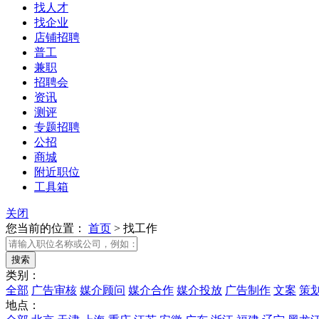
找人才
找企业
店铺招聘
普工
兼职
招聘会
资讯
测评
专题招聘
公招
商城
附近职位
工具箱
关闭
您当前的位置：
首页
>
找工作
类别：
全部
广告审核
媒介顾问
媒介合作
媒介投放
广告制作
文案
策
地点：