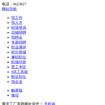
电话：6623027
网站导航
找工作
找人才
职场资讯
店铺招聘
招聘会
专题招聘
职业测评
积分商城
兼职职位
职场问答
普工专区
HR工具箱
附近职位
找企业
触屏版
微信
重庆工厂直聘网欢迎您！
手机端