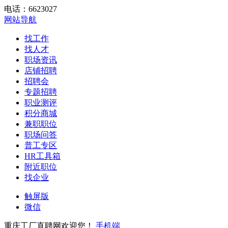
电话：6623027
网站导航
找工作
找人才
职场资讯
店铺招聘
招聘会
专题招聘
职业测评
积分商城
兼职职位
职场问答
普工专区
HR工具箱
附近职位
找企业
触屏版
微信
重庆工厂直聘网欢迎您！
手机端