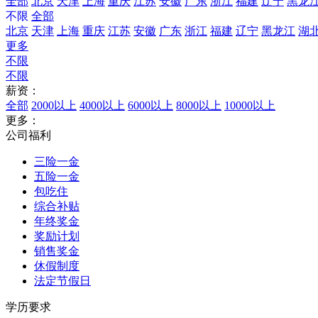
全部
北京
天津
上海
重庆
江苏
安徽
广东
浙江
福建
辽宁
黑龙
不限
全部
北京
天津
上海
重庆
江苏
安徽
广东
浙江
福建
辽宁
黑龙江
湖
更多
不限
不限
薪资：
全部
2000以上
4000以上
6000以上
8000以上
10000以上
更多：
公司福利
三险一金
五险一金
包吃住
综合补贴
年终奖金
奖励计划
销售奖金
休假制度
法定节假日
学历要求