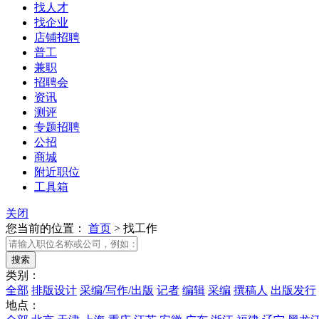
找人才
找企业
店铺招聘
普工
兼职
招聘会
资讯
测评
专题招聘
公招
商城
附近职位
工具箱
关闭
您当前的位置：
首页
>
找工作
类别：
全部
排版设计
采编/写作/出版
记者
编辑
采编
撰稿人
出版发行
地点：