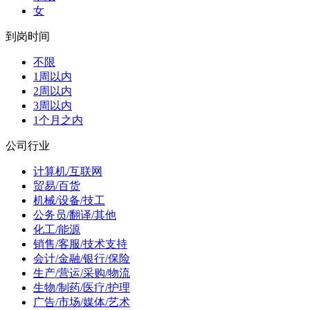
女
到岗时间
不限
1周以内
2周以内
3周以内
1个月之内
公司行业
计算机/互联网
贸易/百货
机械/设备/技工
公务员/翻译/其他
化工/能源
销售/客服/技术支持
会计/金融/银行/保险
生产/营运/采购/物流
生物/制药/医疗/护理
广告/市场/媒体/艺术