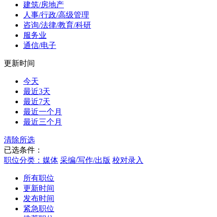
建筑/房地产
人事/行政/高级管理
咨询/法律/教育/科研
服务业
通信/电子
更新时间
今天
最近3天
最近7天
最近一个月
最近三个月
清除所选
已选条件：
职位分类：媒体
采编/写作/出版
校对录入
所有职位
更新时间
发布时间
紧急职位