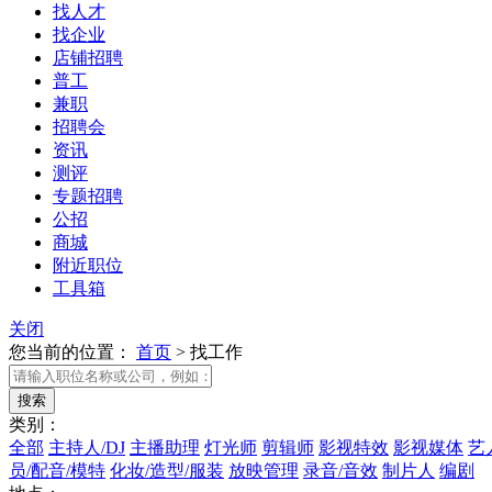
找人才
找企业
店铺招聘
普工
兼职
招聘会
资讯
测评
专题招聘
公招
商城
附近职位
工具箱
关闭
您当前的位置：
首页
>
找工作
类别：
全部
主持人/DJ
主播助理
灯光师
剪辑师
影视特效
影视媒体
艺
员/配音/模特
化妆/造型/服装
放映管理
录音/音效
制片人
编剧