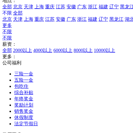
地点：
全部
北京
天津
上海
重庆
江苏
安徽
广东
浙江
福建
辽宁
黑龙
不限
全部
北京
天津
上海
重庆
江苏
安徽
广东
浙江
福建
辽宁
黑龙江
湖
更多
不限
不限
薪资：
全部
2000以上
4000以上
6000以上
8000以上
10000以上
更多：
公司福利
三险一金
五险一金
包吃住
综合补贴
年终奖金
奖励计划
销售奖金
休假制度
法定节假日