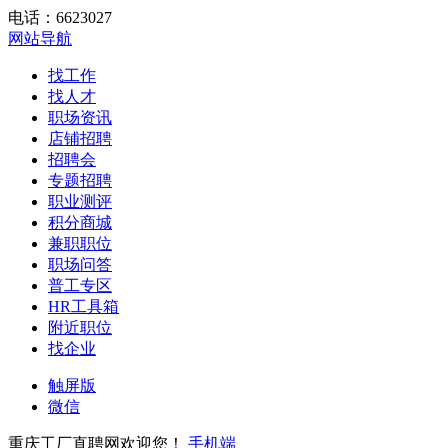
电话：6623027
网站导航
找工作
找人才
职场资讯
店铺招聘
招聘会
专题招聘
职业测评
积分商城
兼职职位
职场问答
普工专区
HR工具箱
附近职位
找企业
触屏版
微信
重庆工厂直聘网欢迎您！
手机端