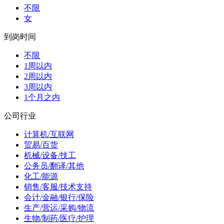
不限
女
到岗时间
不限
1周以内
2周以内
3周以内
1个月之内
公司行业
计算机/互联网
贸易/百货
机械/设备/技工
公务员/翻译/其他
化工/能源
销售/客服/技术支持
会计/金融/银行/保险
生产/营运/采购/物流
生物/制药/医疗/护理