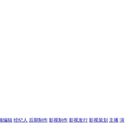
频编辑
经纪人
后期制作
影视制作
影视发行
影视策划
主播
演