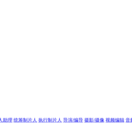
人助理
统筹制片人
执行制片人
导演/编导
摄影/摄像
视频编辑
音