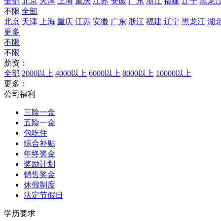
全部
北京
天津
上海
重庆
江苏
安徽
广东
浙江
福建
辽宁
黑龙
不限
全部
北京
天津
上海
重庆
江苏
安徽
广东
浙江
福建
辽宁
黑龙江
湖
更多
不限
不限
薪资：
全部
2000以上
4000以上
6000以上
8000以上
10000以上
更多：
公司福利
三险一金
五险一金
包吃住
综合补贴
年终奖金
奖励计划
销售奖金
休假制度
法定节假日
学历要求