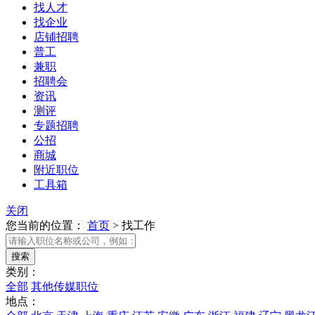
找人才
找企业
店铺招聘
普工
兼职
招聘会
资讯
测评
专题招聘
公招
商城
附近职位
工具箱
关闭
您当前的位置：
首页
>
找工作
类别：
全部
其他传媒职位
地点：