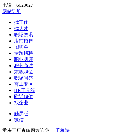
电话：6623027
网站导航
找工作
找人才
职场资讯
店铺招聘
招聘会
专题招聘
职业测评
积分商城
兼职职位
职场问答
普工专区
HR工具箱
附近职位
找企业
触屏版
微信
重庆工厂直聘网欢迎您！
手机端