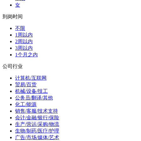
女
到岗时间
不限
1周以内
2周以内
3周以内
1个月之内
公司行业
计算机/互联网
贸易/百货
机械/设备/技工
公务员/翻译/其他
化工/能源
销售/客服/技术支持
会计/金融/银行/保险
生产/营运/采购/物流
生物/制药/医疗/护理
广告/市场/媒体/艺术