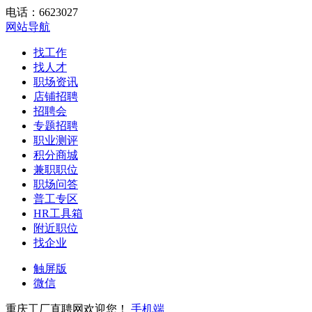
电话：6623027
网站导航
找工作
找人才
职场资讯
店铺招聘
招聘会
专题招聘
职业测评
积分商城
兼职职位
职场问答
普工专区
HR工具箱
附近职位
找企业
触屏版
微信
重庆工厂直聘网欢迎您！
手机端