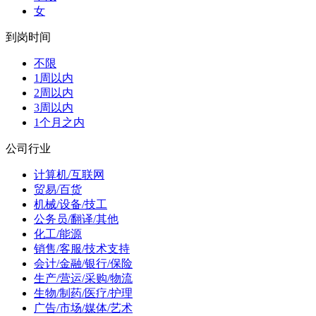
女
到岗时间
不限
1周以内
2周以内
3周以内
1个月之内
公司行业
计算机/互联网
贸易/百货
机械/设备/技工
公务员/翻译/其他
化工/能源
销售/客服/技术支持
会计/金融/银行/保险
生产/营运/采购/物流
生物/制药/医疗/护理
广告/市场/媒体/艺术