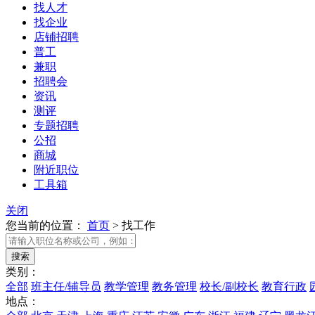
找人才
找企业
店铺招聘
普工
兼职
招聘会
资讯
测评
专题招聘
公招
商城
附近职位
工具箱
关闭
您当前的位置：
首页
>
找工作
类别：
全部
班主任/辅导员
教学管理
教务管理
校长/副校长
教育行政
地点：