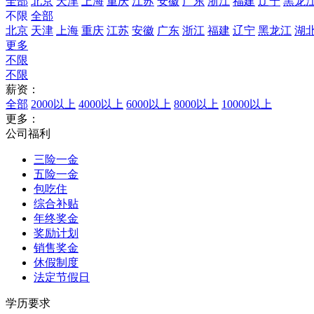
全部
北京
天津
上海
重庆
江苏
安徽
广东
浙江
福建
辽宁
黑龙
不限
全部
北京
天津
上海
重庆
江苏
安徽
广东
浙江
福建
辽宁
黑龙江
湖
更多
不限
不限
薪资：
全部
2000以上
4000以上
6000以上
8000以上
10000以上
更多：
公司福利
三险一金
五险一金
包吃住
综合补贴
年终奖金
奖励计划
销售奖金
休假制度
法定节假日
学历要求