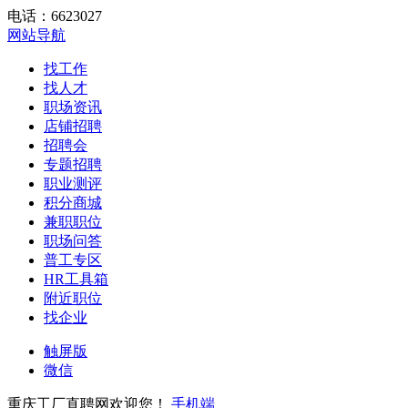
电话：6623027
网站导航
找工作
找人才
职场资讯
店铺招聘
招聘会
专题招聘
职业测评
积分商城
兼职职位
职场问答
普工专区
HR工具箱
附近职位
找企业
触屏版
微信
重庆工厂直聘网欢迎您！
手机端