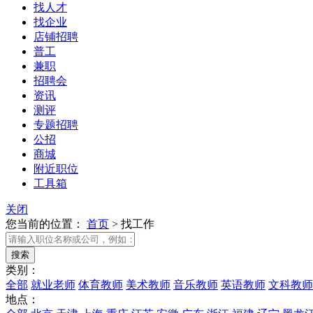
找人才
找企业
店铺招聘
普工
兼职
招聘会
资讯
测评
专题招聘
公招
商城
附近职位
工具箱
关闭
您当前的位置：
首页
>
找工作
类别：
全部
就业老师
体育教师
美术教师
音乐教师
英语教师
文科教师
地点：