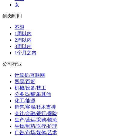
女
到岗时间
不限
1周以内
2周以内
3周以内
1个月之内
公司行业
计算机/互联网
贸易/百货
机械/设备/技工
公务员/翻译/其他
化工/能源
销售/客服/技术支持
会计/金融/银行/保险
生产/营运/采购/物流
生物/制药/医疗/护理
广告/市场/媒体/艺术