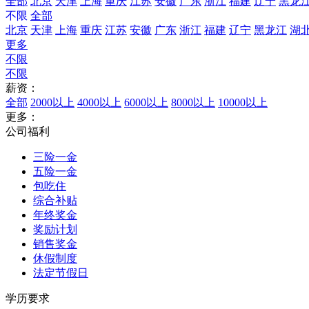
全部
北京
天津
上海
重庆
江苏
安徽
广东
浙江
福建
辽宁
黑龙
不限
全部
北京
天津
上海
重庆
江苏
安徽
广东
浙江
福建
辽宁
黑龙江
湖
更多
不限
不限
薪资：
全部
2000以上
4000以上
6000以上
8000以上
10000以上
更多：
公司福利
三险一金
五险一金
包吃住
综合补贴
年终奖金
奖励计划
销售奖金
休假制度
法定节假日
学历要求