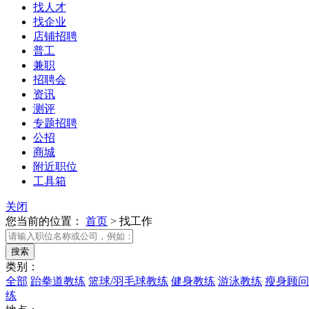
找人才
找企业
店铺招聘
普工
兼职
招聘会
资讯
测评
专题招聘
公招
商城
附近职位
工具箱
关闭
您当前的位置：
首页
>
找工作
类别：
全部
跆拳道教练
篮球/羽毛球教练
健身教练
游泳教练
瘦身顾问
练