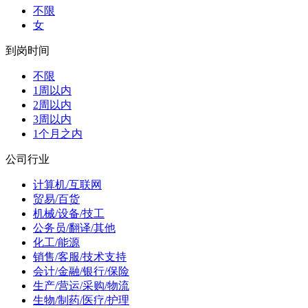
不限
女
到岗时间
不限
1周以内
2周以内
3周以内
1个月之内
公司行业
计算机/互联网
贸易/百货
机械/设备/技工
公务员/翻译/其他
化工/能源
销售/客服/技术支持
会计/金融/银行/保险
生产/营运/采购/物流
生物/制药/医疗/护理