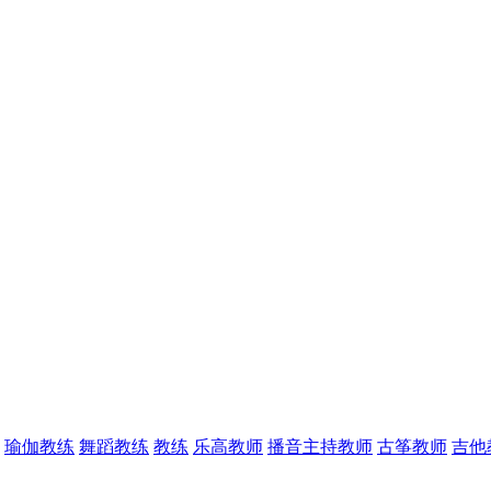
瑜伽教练
舞蹈教练
教练
乐高教师
播音主持教师
古筝教师
吉他