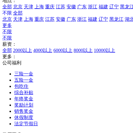
地点：
全部
北京
天津
上海
重庆
江苏
安徽
广东
浙江
福建
辽宁
黑龙
不限
全部
北京
天津
上海
重庆
江苏
安徽
广东
浙江
福建
辽宁
黑龙江
湖
更多
不限
不限
薪资：
全部
2000以上
4000以上
6000以上
8000以上
10000以上
更多：
公司福利
三险一金
五险一金
包吃住
综合补贴
年终奖金
奖励计划
销售奖金
休假制度
法定节假日