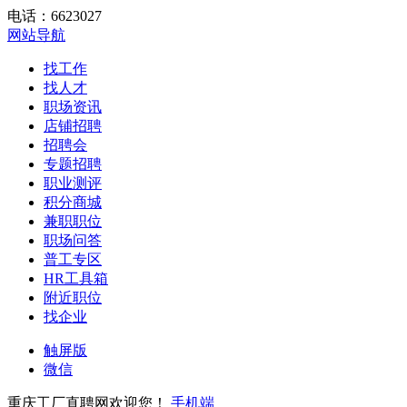
电话：6623027
网站导航
找工作
找人才
职场资讯
店铺招聘
招聘会
专题招聘
职业测评
积分商城
兼职职位
职场问答
普工专区
HR工具箱
附近职位
找企业
触屏版
微信
重庆工厂直聘网欢迎您！
手机端