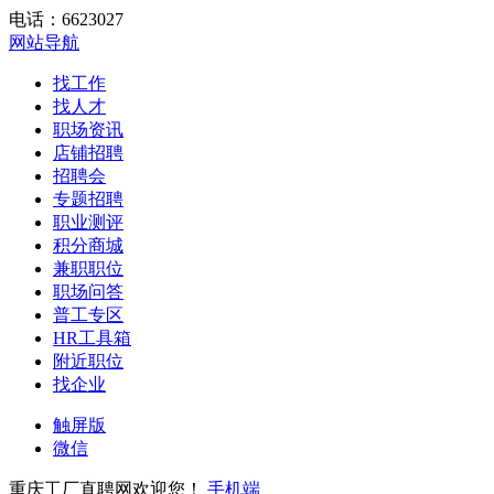
电话：6623027
网站导航
找工作
找人才
职场资讯
店铺招聘
招聘会
专题招聘
职业测评
积分商城
兼职职位
职场问答
普工专区
HR工具箱
附近职位
找企业
触屏版
微信
重庆工厂直聘网欢迎您！
手机端