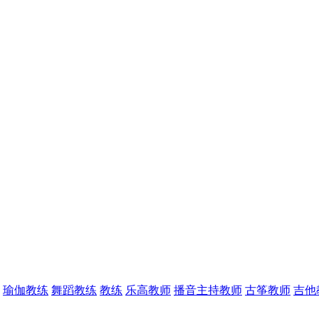
瑜伽教练
舞蹈教练
教练
乐高教师
播音主持教师
古筝教师
吉他