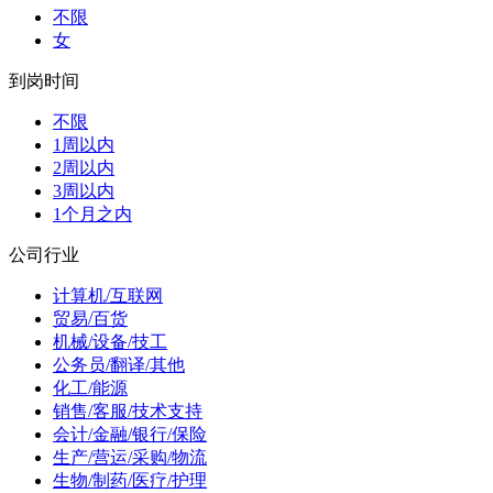
不限
女
到岗时间
不限
1周以内
2周以内
3周以内
1个月之内
公司行业
计算机/互联网
贸易/百货
机械/设备/技工
公务员/翻译/其他
化工/能源
销售/客服/技术支持
会计/金融/银行/保险
生产/营运/采购/物流
生物/制药/医疗/护理