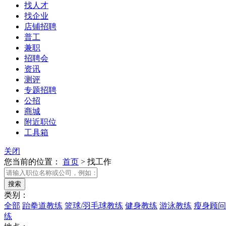
找人才
找企业
店铺招聘
普工
兼职
招聘会
资讯
测评
专题招聘
公招
商城
附近职位
工具箱
关闭
您当前的位置：
首页
>
找工作
类别：
全部
跆拳道教练
篮球/羽毛球教练
健身教练
游泳教练
瘦身顾问
练