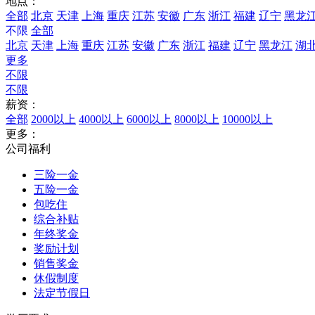
地点：
全部
北京
天津
上海
重庆
江苏
安徽
广东
浙江
福建
辽宁
黑龙
不限
全部
北京
天津
上海
重庆
江苏
安徽
广东
浙江
福建
辽宁
黑龙江
湖
更多
不限
不限
薪资：
全部
2000以上
4000以上
6000以上
8000以上
10000以上
更多：
公司福利
三险一金
五险一金
包吃住
综合补贴
年终奖金
奖励计划
销售奖金
休假制度
法定节假日