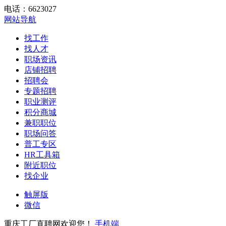
电话：6623027
网站导航
找工作
找人才
职场资讯
店铺招聘
招聘会
专题招聘
职业测评
积分商城
兼职职位
职场问答
普工专区
HR工具箱
附近职位
找企业
触屏版
微信
重庆工厂直聘网欢迎您！
手机端