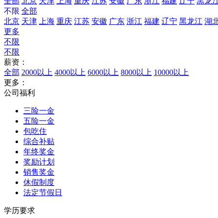
全部
北京
天津
上海
重庆
江苏
安徽
广东
浙江
福建
辽宁
黑龙
不限
全部
北京
天津
上海
重庆
江苏
安徽
广东
浙江
福建
辽宁
黑龙江
湖
更多
不限
不限
薪资：
全部
2000以上
4000以上
6000以上
8000以上
10000以上
更多：
公司福利
三险一金
五险一金
包吃住
综合补贴
年终奖金
奖励计划
销售奖金
休假制度
法定节假日
学历要求