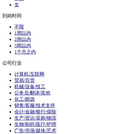
女
到岗时间
不限
1周以内
2周以内
3周以内
1个月之内
公司行业
计算机/互联网
贸易/百货
机械/设备/技工
公务员/翻译/其他
化工/能源
销售/客服/技术支持
会计/金融/银行/保险
生产/营运/采购/物流
生物/制药/医疗/护理
广告/市场/媒体/艺术