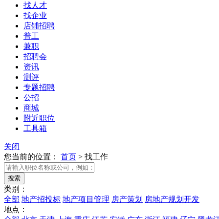
找人才
找企业
店铺招聘
普工
兼职
招聘会
资讯
测评
专题招聘
公招
商城
附近职位
工具箱
关闭
您当前的位置：
首页
>
找工作
类别：
全部
地产招投标
地产项目管理
房产策划
房地产规划开发
地点：