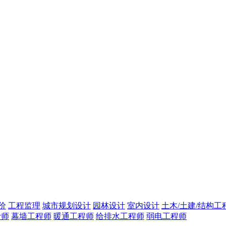
价
工程监理
城市规划设计
园林设计
室内设计
土木/土建/结构工
计师
幕墙工程师
暖通工程师
给排水工程师
弱电工程师