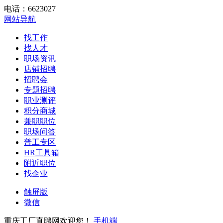
电话：6623027
网站导航
找工作
找人才
职场资讯
店铺招聘
招聘会
专题招聘
职业测评
积分商城
兼职职位
职场问答
普工专区
HR工具箱
附近职位
找企业
触屏版
微信
重庆工厂直聘网欢迎您！
手机端