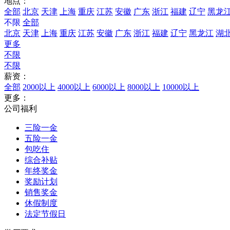
地点：
全部
北京
天津
上海
重庆
江苏
安徽
广东
浙江
福建
辽宁
黑龙
不限
全部
北京
天津
上海
重庆
江苏
安徽
广东
浙江
福建
辽宁
黑龙江
湖
更多
不限
不限
薪资：
全部
2000以上
4000以上
6000以上
8000以上
10000以上
更多：
公司福利
三险一金
五险一金
包吃住
综合补贴
年终奖金
奖励计划
销售奖金
休假制度
法定节假日