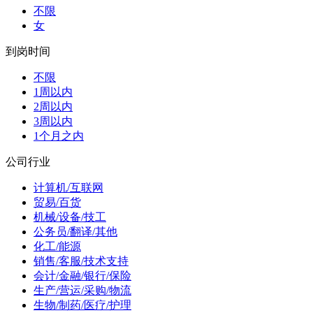
不限
女
到岗时间
不限
1周以内
2周以内
3周以内
1个月之内
公司行业
计算机/互联网
贸易/百货
机械/设备/技工
公务员/翻译/其他
化工/能源
销售/客服/技术支持
会计/金融/银行/保险
生产/营运/采购/物流
生物/制药/医疗/护理