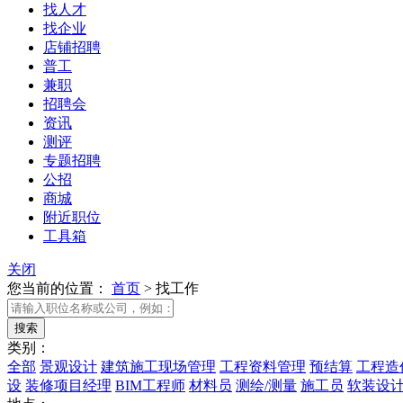
找人才
找企业
店铺招聘
普工
兼职
招聘会
资讯
测评
专题招聘
公招
商城
附近职位
工具箱
关闭
您当前的位置：
首页
>
找工作
类别：
全部
景观设计
建筑施工现场管理
工程资料管理
预结算
工程造
设
装修项目经理
BIM工程师
材料员
测绘/测量
施工员
软装设