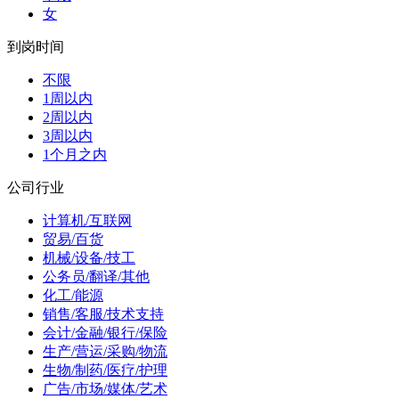
女
到岗时间
不限
1周以内
2周以内
3周以内
1个月之内
公司行业
计算机/互联网
贸易/百货
机械/设备/技工
公务员/翻译/其他
化工/能源
销售/客服/技术支持
会计/金融/银行/保险
生产/营运/采购/物流
生物/制药/医疗/护理
广告/市场/媒体/艺术