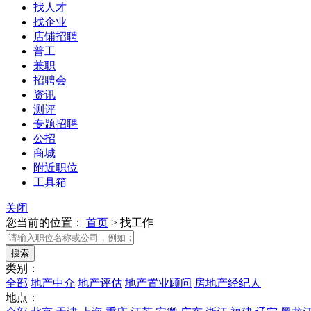
找人才
找企业
店铺招聘
普工
兼职
招聘会
资讯
测评
专题招聘
公招
商城
附近职位
工具箱
关闭
您当前的位置：
首页
>
找工作
类别：
全部
地产中介
地产评估
地产置业顾问
房地产经纪人
地点：