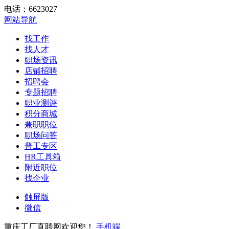
电话：6623027
网站导航
找工作
找人才
职场资讯
店铺招聘
招聘会
专题招聘
职业测评
积分商城
兼职职位
职场问答
普工专区
HR工具箱
附近职位
找企业
触屏版
微信
重庆工厂直聘网欢迎您！
手机端