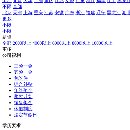
全部
北京
天津
上海
重庆
江苏
安徽
广东
浙江
福建
辽宁
黑龙
不限
全部
北京
天津
上海
重庆
江苏
安徽
广东
浙江
福建
辽宁
黑龙江
湖
更多
不限
不限
薪资：
全部
2000以上
4000以上
6000以上
8000以上
10000以上
更多：
公司福利
三险一金
五险一金
包吃住
综合补贴
年终奖金
奖励计划
销售奖金
休假制度
法定节假日
学历要求