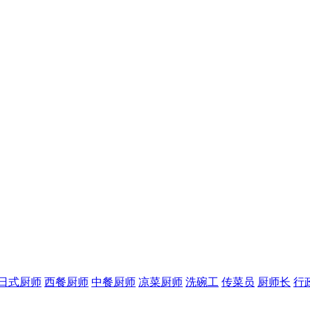
日式厨师
西餐厨师
中餐厨师
凉菜厨师
洗碗工
传菜员
厨师长
行