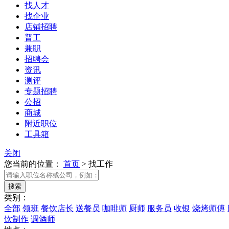
找人才
找企业
店铺招聘
普工
兼职
招聘会
资讯
测评
专题招聘
公招
商城
附近职位
工具箱
关闭
您当前的位置：
首页
>
找工作
类别：
全部
领班
餐饮店长
送餐员
咖啡师
厨师
服务员
收银
烧烤师傅
饮制作
调酒师