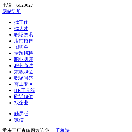
电话：6623027
网站导航
找工作
找人才
职场资讯
店铺招聘
招聘会
专题招聘
职业测评
积分商城
兼职职位
职场问答
普工专区
HR工具箱
附近职位
找企业
触屏版
微信
重庆工厂直聘网欢迎您！
手机端