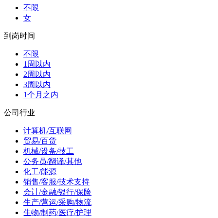
不限
女
到岗时间
不限
1周以内
2周以内
3周以内
1个月之内
公司行业
计算机/互联网
贸易/百货
机械/设备/技工
公务员/翻译/其他
化工/能源
销售/客服/技术支持
会计/金融/银行/保险
生产/营运/采购/物流
生物/制药/医疗/护理