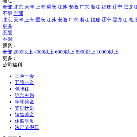
地点：
全部
北京
天津
上海
重庆
江苏
安徽
广东
浙江
福建
辽宁
黑龙
不限
全部
北京
天津
上海
重庆
江苏
安徽
广东
浙江
福建
辽宁
黑龙江
湖
更多
不限
不限
薪资：
全部
2000以上
4000以上
6000以上
8000以上
10000以上
更多：
公司福利
三险一金
五险一金
包吃住
综合补贴
年终奖金
奖励计划
销售奖金
休假制度
法定节假日