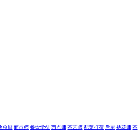
政总厨
面点师
餐饮学徒
西点师
茶艺师
配菜打荷
后厨
裱花师
茶