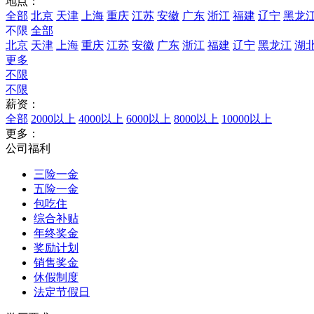
地点：
全部
北京
天津
上海
重庆
江苏
安徽
广东
浙江
福建
辽宁
黑龙
不限
全部
北京
天津
上海
重庆
江苏
安徽
广东
浙江
福建
辽宁
黑龙江
湖
更多
不限
不限
薪资：
全部
2000以上
4000以上
6000以上
8000以上
10000以上
更多：
公司福利
三险一金
五险一金
包吃住
综合补贴
年终奖金
奖励计划
销售奖金
休假制度
法定节假日