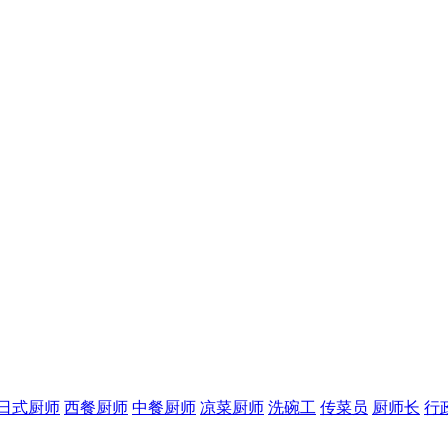
日式厨师
西餐厨师
中餐厨师
凉菜厨师
洗碗工
传菜员
厨师长
行