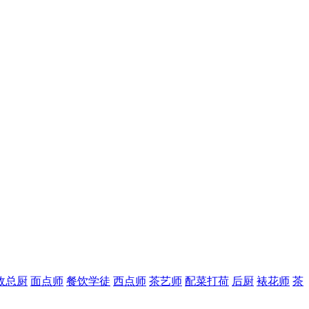
政总厨
面点师
餐饮学徒
西点师
茶艺师
配菜打荷
后厨
裱花师
茶