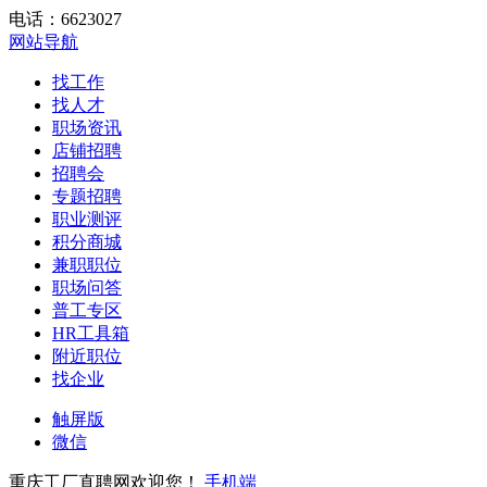
电话：6623027
网站导航
找工作
找人才
职场资讯
店铺招聘
招聘会
专题招聘
职业测评
积分商城
兼职职位
职场问答
普工专区
HR工具箱
附近职位
找企业
触屏版
微信
重庆工厂直聘网欢迎您！
手机端