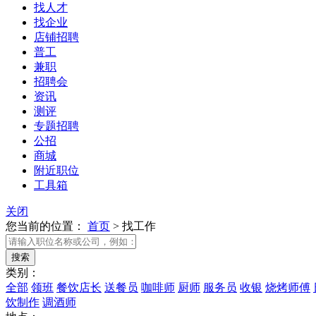
找人才
找企业
店铺招聘
普工
兼职
招聘会
资讯
测评
专题招聘
公招
商城
附近职位
工具箱
关闭
您当前的位置：
首页
>
找工作
类别：
全部
领班
餐饮店长
送餐员
咖啡师
厨师
服务员
收银
烧烤师傅
饮制作
调酒师