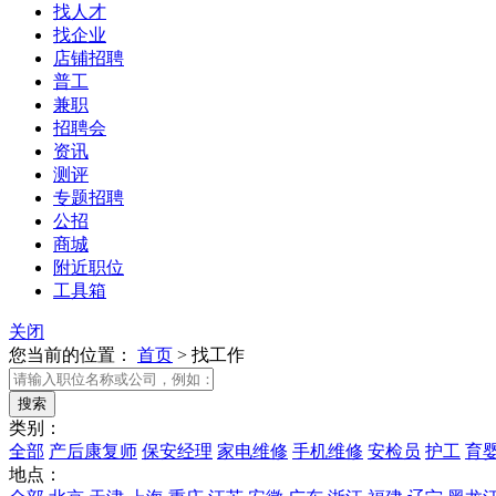
找人才
找企业
店铺招聘
普工
兼职
招聘会
资讯
测评
专题招聘
公招
商城
附近职位
工具箱
关闭
您当前的位置：
首页
>
找工作
类别：
全部
产后康复师
保安经理
家电维修
手机维修
安检员
护工
育
地点：