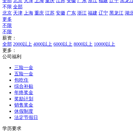
全部
北京
天津
上海
重庆
江苏
安徽
广东
浙江
福建
辽宁
黑龙
不限
全部
北京
天津
上海
重庆
江苏
安徽
广东
浙江
福建
辽宁
黑龙江
湖
更多
不限
不限
薪资：
全部
2000以上
4000以上
6000以上
8000以上
10000以上
更多：
公司福利
三险一金
五险一金
包吃住
综合补贴
年终奖金
奖励计划
销售奖金
休假制度
法定节假日
学历要求