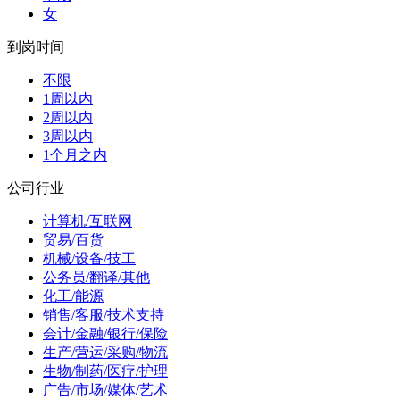
女
到岗时间
不限
1周以内
2周以内
3周以内
1个月之内
公司行业
计算机/互联网
贸易/百货
机械/设备/技工
公务员/翻译/其他
化工/能源
销售/客服/技术支持
会计/金融/银行/保险
生产/营运/采购/物流
生物/制药/医疗/护理
广告/市场/媒体/艺术