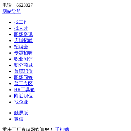
电话：6623027
网站导航
找工作
找人才
职场资讯
店铺招聘
招聘会
专题招聘
职业测评
积分商城
兼职职位
职场问答
普工专区
HR工具箱
附近职位
找企业
触屏版
微信
重庆工厂直聘网欢迎您！
手机端