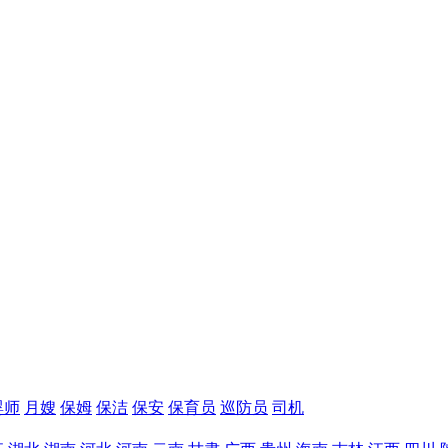
婴师
月嫂
保姆
保洁
保安
保育员
巡防员
司机