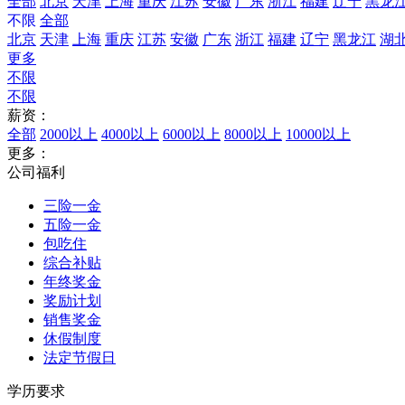
全部
北京
天津
上海
重庆
江苏
安徽
广东
浙江
福建
辽宁
黑龙
不限
全部
北京
天津
上海
重庆
江苏
安徽
广东
浙江
福建
辽宁
黑龙江
湖
更多
不限
不限
薪资：
全部
2000以上
4000以上
6000以上
8000以上
10000以上
更多：
公司福利
三险一金
五险一金
包吃住
综合补贴
年终奖金
奖励计划
销售奖金
休假制度
法定节假日
学历要求