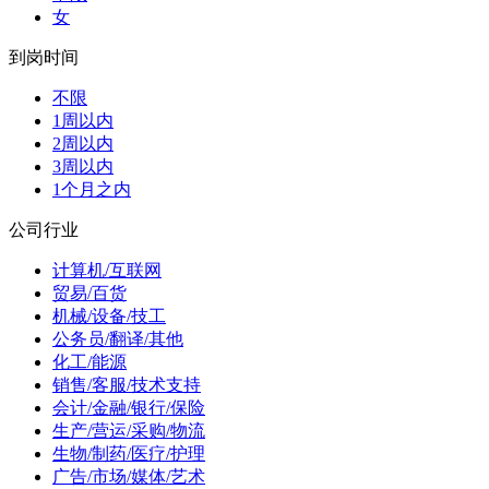
女
到岗时间
不限
1周以内
2周以内
3周以内
1个月之内
公司行业
计算机/互联网
贸易/百货
机械/设备/技工
公务员/翻译/其他
化工/能源
销售/客服/技术支持
会计/金融/银行/保险
生产/营运/采购/物流
生物/制药/医疗/护理
广告/市场/媒体/艺术