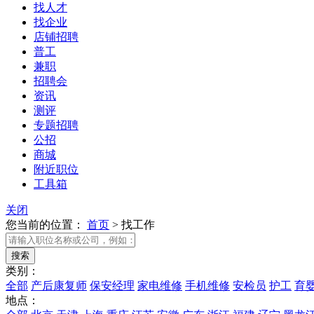
找人才
找企业
店铺招聘
普工
兼职
招聘会
资讯
测评
专题招聘
公招
商城
附近职位
工具箱
关闭
您当前的位置：
首页
>
找工作
类别：
全部
产后康复师
保安经理
家电维修
手机维修
安检员
护工
育
地点：