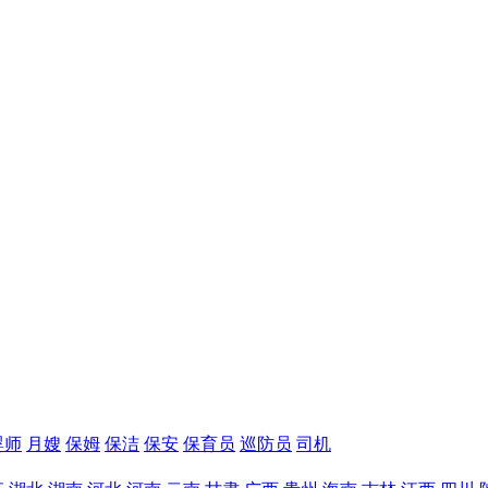
婴师
月嫂
保姆
保洁
保安
保育员
巡防员
司机