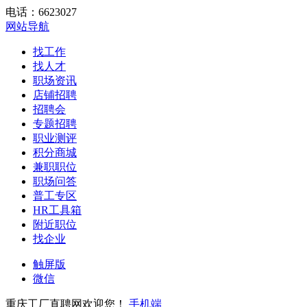
电话：6623027
网站导航
找工作
找人才
职场资讯
店铺招聘
招聘会
专题招聘
职业测评
积分商城
兼职职位
职场问答
普工专区
HR工具箱
附近职位
找企业
触屏版
微信
重庆工厂直聘网欢迎您！
手机端