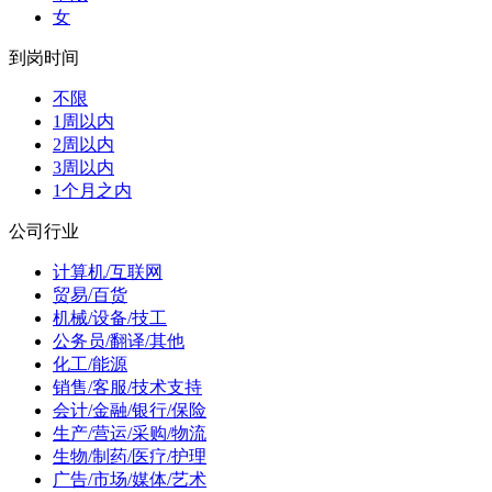
女
到岗时间
不限
1周以内
2周以内
3周以内
1个月之内
公司行业
计算机/互联网
贸易/百货
机械/设备/技工
公务员/翻译/其他
化工/能源
销售/客服/技术支持
会计/金融/银行/保险
生产/营运/采购/物流
生物/制药/医疗/护理
广告/市场/媒体/艺术