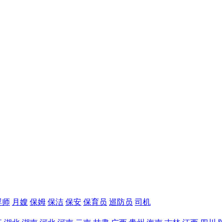
婴师
月嫂
保姆
保洁
保安
保育员
巡防员
司机