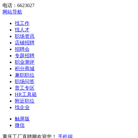
电话：6623027
网站导航
找工作
找人才
职场资讯
店铺招聘
招聘会
专题招聘
职业测评
积分商城
兼职职位
职场问答
普工专区
HR工具箱
附近职位
找企业
触屏版
微信
重庆工厂直聘网欢迎您！
手机端