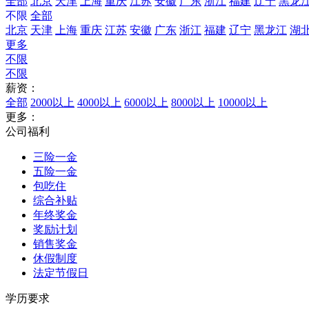
全部
北京
天津
上海
重庆
江苏
安徽
广东
浙江
福建
辽宁
黑龙
不限
全部
北京
天津
上海
重庆
江苏
安徽
广东
浙江
福建
辽宁
黑龙江
湖
更多
不限
不限
薪资：
全部
2000以上
4000以上
6000以上
8000以上
10000以上
更多：
公司福利
三险一金
五险一金
包吃住
综合补贴
年终奖金
奖励计划
销售奖金
休假制度
法定节假日
学历要求