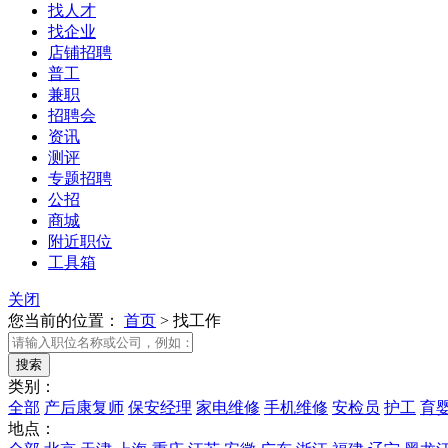
找人才
找企业
店铺招聘
普工
兼职
招聘会
资讯
测评
专题招聘
公招
商城
附近职位
工具箱
关闭
您当前的位置：
首页
>
找工作
类别：
全部
产后康复师
保安经理
家电维修
手机维修
安检员
护工
育
地点：