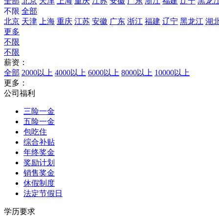
全部
北京
天津
上海
重庆
江苏
安徽
广东
浙江
福建
辽宁
黑龙
不限
全部
北京
天津
上海
重庆
江苏
安徽
广东
浙江
福建
辽宁
黑龙江
湖
更多
不限
不限
薪资：
全部
2000以上
4000以上
6000以上
8000以上
10000以上
更多：
公司福利
三险一金
五险一金
包吃住
综合补贴
年终奖金
奖励计划
销售奖金
休假制度
法定节假日
学历要求