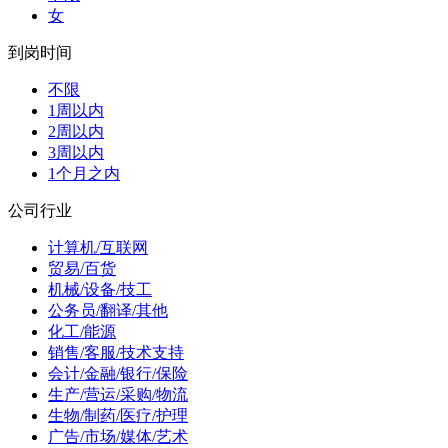
女
到岗时间
不限
1周以内
2周以内
3周以内
1个月之内
公司行业
计算机/互联网
贸易/百货
机械/设备/技工
公务员/翻译/其他
化工/能源
销售/客服/技术支持
会计/金融/银行/保险
生产/营运/采购/物流
生物/制药/医疗/护理
广告/市场/媒体/艺术