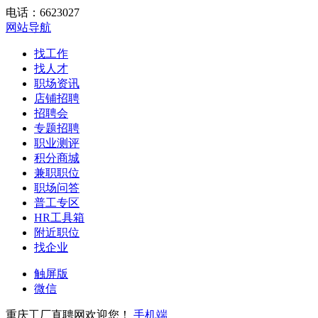
电话：6623027
网站导航
找工作
找人才
职场资讯
店铺招聘
招聘会
专题招聘
职业测评
积分商城
兼职职位
职场问答
普工专区
HR工具箱
附近职位
找企业
触屏版
微信
重庆工厂直聘网欢迎您！
手机端