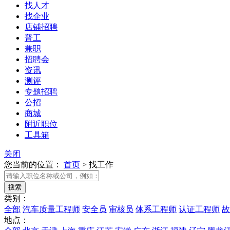
找人才
找企业
店铺招聘
普工
兼职
招聘会
资讯
测评
专题招聘
公招
商城
附近职位
工具箱
关闭
您当前的位置：
首页
>
找工作
类别：
全部
汽车质量工程师
安全员
审核员
体系工程师
认证工程师
故
地点：