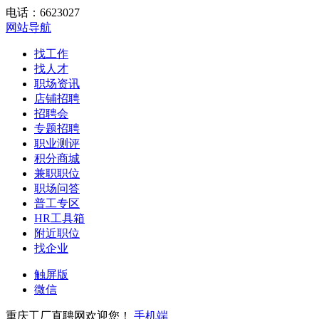
电话：6623027
网站导航
找工作
找人才
职场资讯
店铺招聘
招聘会
专题招聘
职业测评
积分商城
兼职职位
职场问答
普工专区
HR工具箱
附近职位
找企业
触屏版
微信
重庆工厂直聘网欢迎您！
手机端