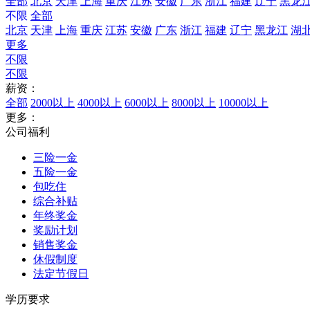
全部
北京
天津
上海
重庆
江苏
安徽
广东
浙江
福建
辽宁
黑龙
不限
全部
北京
天津
上海
重庆
江苏
安徽
广东
浙江
福建
辽宁
黑龙江
湖
更多
不限
不限
薪资：
全部
2000以上
4000以上
6000以上
8000以上
10000以上
更多：
公司福利
三险一金
五险一金
包吃住
综合补贴
年终奖金
奖励计划
销售奖金
休假制度
法定节假日
学历要求