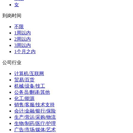
女
到岗时间
不限
1周以内
2周以内
3周以内
1个月之内
公司行业
计算机/互联网
贸易/百货
机械/设备/技工
公务员/翻译/其他
化工/能源
销售/客服/技术支持
会计/金融/银行/保险
生产/营运/采购/物流
生物/制药/医疗/护理
广告/市场/媒体/艺术