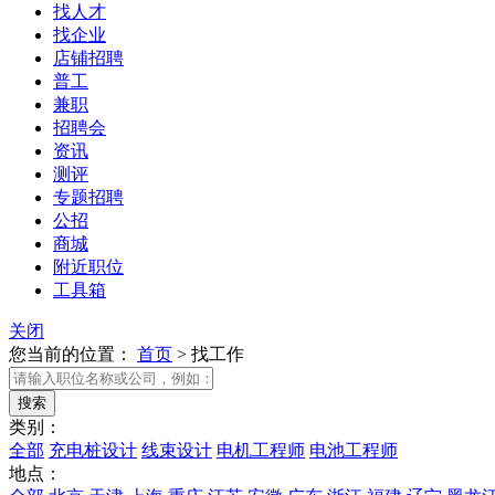
找人才
找企业
店铺招聘
普工
兼职
招聘会
资讯
测评
专题招聘
公招
商城
附近职位
工具箱
关闭
您当前的位置：
首页
>
找工作
类别：
全部
充电桩设计
线束设计
电机工程师
电池工程师
地点：