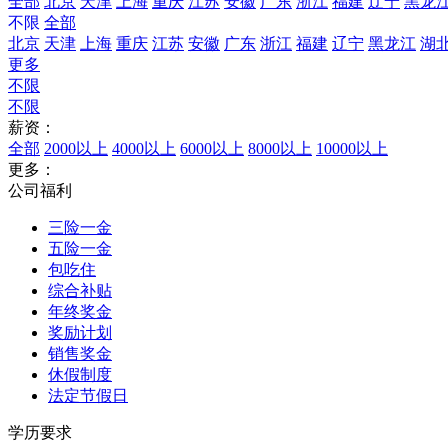
全部
北京
天津
上海
重庆
江苏
安徽
广东
浙江
福建
辽宁
黑龙
不限
全部
北京
天津
上海
重庆
江苏
安徽
广东
浙江
福建
辽宁
黑龙江
湖
更多
不限
不限
薪资：
全部
2000以上
4000以上
6000以上
8000以上
10000以上
更多：
公司福利
三险一金
五险一金
包吃住
综合补贴
年终奖金
奖励计划
销售奖金
休假制度
法定节假日
学历要求