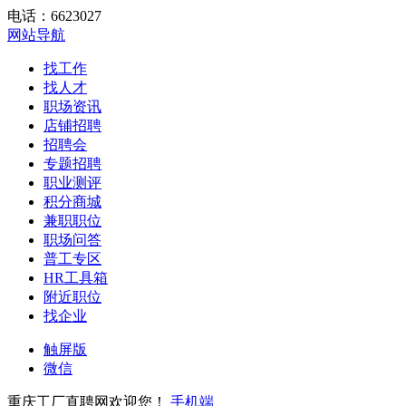
电话：6623027
网站导航
找工作
找人才
职场资讯
店铺招聘
招聘会
专题招聘
职业测评
积分商城
兼职职位
职场问答
普工专区
HR工具箱
附近职位
找企业
触屏版
微信
重庆工厂直聘网欢迎您！
手机端