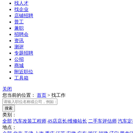
找人才
找企业
店铺招聘
普工
兼职
招聘会
资讯
测评
专题招聘
公招
商城
附近职位
工具箱
关闭
您当前的位置：
首页
>
找工作
类别：
全部
汽车改装工程师
4S店店长/维修站长
二手车评估师
汽车定
地点：