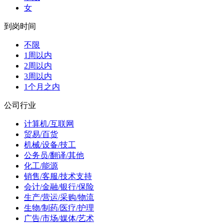
女
到岗时间
不限
1周以内
2周以内
3周以内
1个月之内
公司行业
计算机/互联网
贸易/百货
机械/设备/技工
公务员/翻译/其他
化工/能源
销售/客服/技术支持
会计/金融/银行/保险
生产/营运/采购/物流
生物/制药/医疗/护理
广告/市场/媒体/艺术