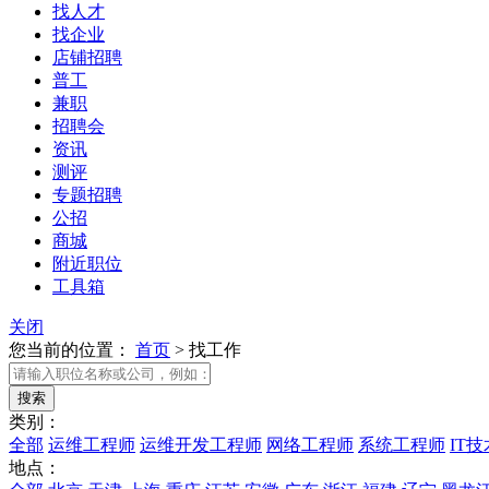
找人才
找企业
店铺招聘
普工
兼职
招聘会
资讯
测评
专题招聘
公招
商城
附近职位
工具箱
关闭
您当前的位置：
首页
>
找工作
类别：
全部
运维工程师
运维开发工程师
网络工程师
系统工程师
IT
地点：