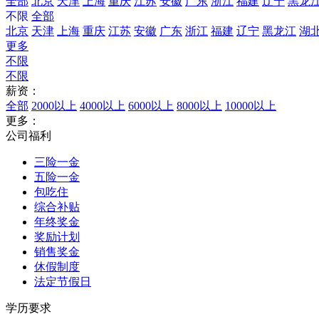
全部
北京
天津
上海
重庆
江苏
安徽
广东
浙江
福建
辽宁
黑龙
不限
全部
北京
天津
上海
重庆
江苏
安徽
广东
浙江
福建
辽宁
黑龙江
湖
更多
不限
不限
薪资：
全部
2000以上
4000以上
6000以上
8000以上
10000以上
更多：
公司福利
三险一金
五险一金
包吃住
综合补贴
年终奖金
奖励计划
销售奖金
休假制度
法定节假日
学历要求