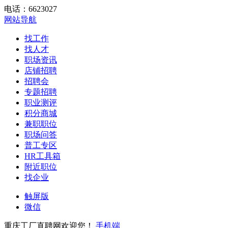
电话：6623027
网站导航
找工作
找人才
职场资讯
店铺招聘
招聘会
专题招聘
职业测评
积分商城
兼职职位
职场问答
普工专区
HR工具箱
附近职位
找企业
触屏版
微信
重庆工厂直聘网欢迎您！
手机端