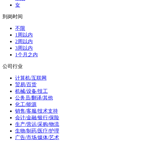
女
到岗时间
不限
1周以内
2周以内
3周以内
1个月之内
公司行业
计算机/互联网
贸易/百货
机械/设备/技工
公务员/翻译/其他
化工/能源
销售/客服/技术支持
会计/金融/银行/保险
生产/营运/采购/物流
生物/制药/医疗/护理
广告/市场/媒体/艺术