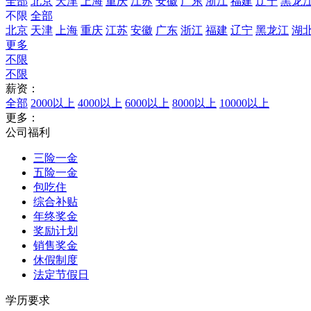
全部
北京
天津
上海
重庆
江苏
安徽
广东
浙江
福建
辽宁
黑龙
不限
全部
北京
天津
上海
重庆
江苏
安徽
广东
浙江
福建
辽宁
黑龙江
湖
更多
不限
不限
薪资：
全部
2000以上
4000以上
6000以上
8000以上
10000以上
更多：
公司福利
三险一金
五险一金
包吃住
综合补贴
年终奖金
奖励计划
销售奖金
休假制度
法定节假日
学历要求