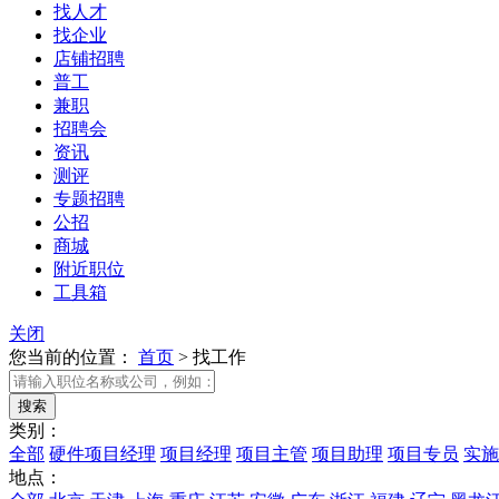
找人才
找企业
店铺招聘
普工
兼职
招聘会
资讯
测评
专题招聘
公招
商城
附近职位
工具箱
关闭
您当前的位置：
首页
>
找工作
类别：
全部
硬件项目经理
项目经理
项目主管
项目助理
项目专员
实施
地点：