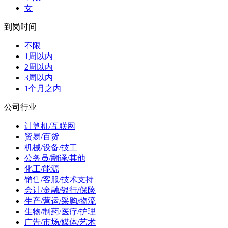
女
到岗时间
不限
1周以内
2周以内
3周以内
1个月之内
公司行业
计算机/互联网
贸易/百货
机械/设备/技工
公务员/翻译/其他
化工/能源
销售/客服/技术支持
会计/金融/银行/保险
生产/营运/采购/物流
生物/制药/医疗/护理
广告/市场/媒体/艺术