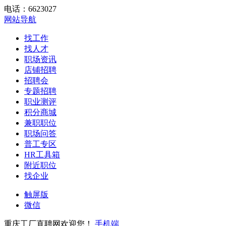
电话：6623027
网站导航
找工作
找人才
职场资讯
店铺招聘
招聘会
专题招聘
职业测评
积分商城
兼职职位
职场问答
普工专区
HR工具箱
附近职位
找企业
触屏版
微信
重庆工厂直聘网欢迎您！
手机端