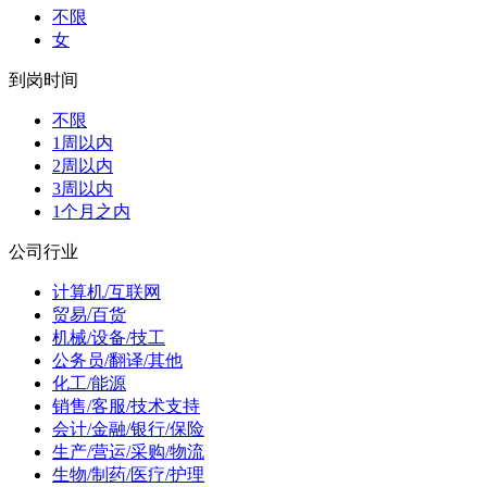
不限
女
到岗时间
不限
1周以内
2周以内
3周以内
1个月之内
公司行业
计算机/互联网
贸易/百货
机械/设备/技工
公务员/翻译/其他
化工/能源
销售/客服/技术支持
会计/金融/银行/保险
生产/营运/采购/物流
生物/制药/医疗/护理