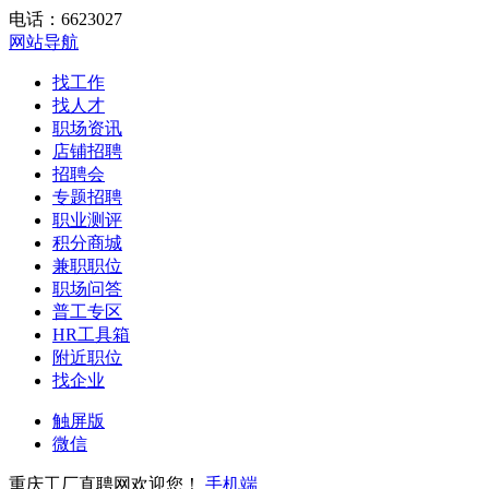
电话：6623027
网站导航
找工作
找人才
职场资讯
店铺招聘
招聘会
专题招聘
职业测评
积分商城
兼职职位
职场问答
普工专区
HR工具箱
附近职位
找企业
触屏版
微信
重庆工厂直聘网欢迎您！
手机端