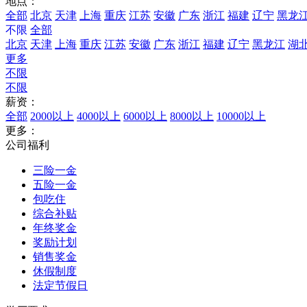
地点：
全部
北京
天津
上海
重庆
江苏
安徽
广东
浙江
福建
辽宁
黑龙
不限
全部
北京
天津
上海
重庆
江苏
安徽
广东
浙江
福建
辽宁
黑龙江
湖
更多
不限
不限
薪资：
全部
2000以上
4000以上
6000以上
8000以上
10000以上
更多：
公司福利
三险一金
五险一金
包吃住
综合补贴
年终奖金
奖励计划
销售奖金
休假制度
法定节假日