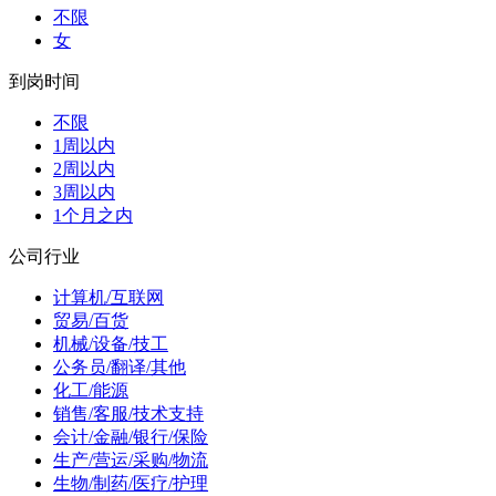
不限
女
到岗时间
不限
1周以内
2周以内
3周以内
1个月之内
公司行业
计算机/互联网
贸易/百货
机械/设备/技工
公务员/翻译/其他
化工/能源
销售/客服/技术支持
会计/金融/银行/保险
生产/营运/采购/物流
生物/制药/医疗/护理