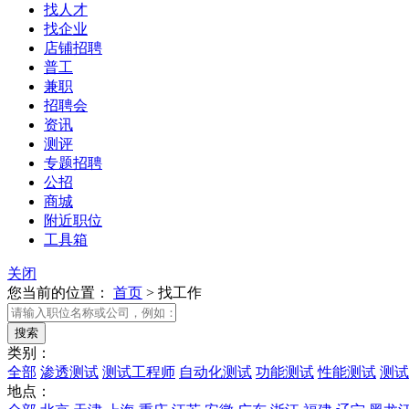
找人才
找企业
店铺招聘
普工
兼职
招聘会
资讯
测评
专题招聘
公招
商城
附近职位
工具箱
关闭
您当前的位置：
首页
>
找工作
类别：
全部
渗透测试
测试工程师
自动化测试
功能测试
性能测试
测试
地点：