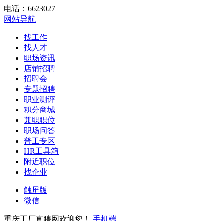
电话：6623027
网站导航
找工作
找人才
职场资讯
店铺招聘
招聘会
专题招聘
职业测评
积分商城
兼职职位
职场问答
普工专区
HR工具箱
附近职位
找企业
触屏版
微信
重庆工厂直聘网欢迎您！
手机端