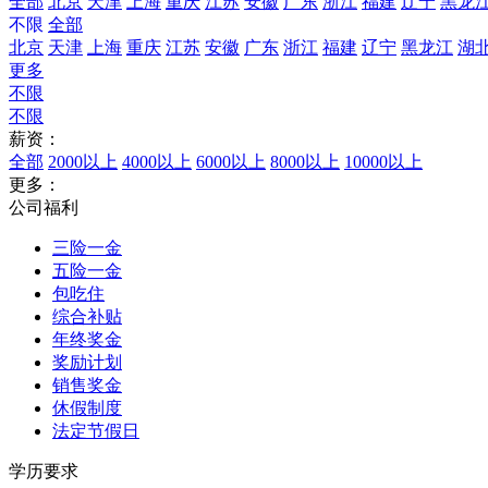
全部
北京
天津
上海
重庆
江苏
安徽
广东
浙江
福建
辽宁
黑龙
不限
全部
北京
天津
上海
重庆
江苏
安徽
广东
浙江
福建
辽宁
黑龙江
湖
更多
不限
不限
薪资：
全部
2000以上
4000以上
6000以上
8000以上
10000以上
更多：
公司福利
三险一金
五险一金
包吃住
综合补贴
年终奖金
奖励计划
销售奖金
休假制度
法定节假日
学历要求