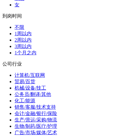
女
到岗时间
不限
1周以内
2周以内
3周以内
1个月之内
公司行业
计算机/互联网
贸易/百货
机械/设备/技工
公务员/翻译/其他
化工/能源
销售/客服/技术支持
会计/金融/银行/保险
生产/营运/采购/物流
生物/制药/医疗/护理
广告/市场/媒体/艺术